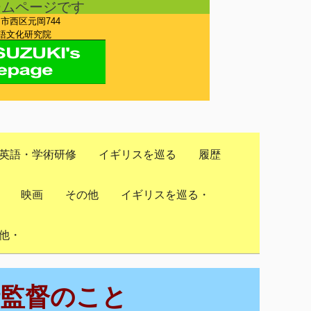
ームページです
岡市西区元岡744
文化研究院
英語・学術研修
イギリスを巡る
履歴
映画
その他
イギリスを巡る・
他・
清監督のこと