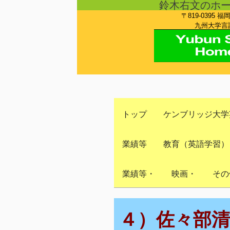
鈴木右文のホ
〒819-0395 福
九州大学言語
トップ
ケンブリッジ大学
業績等
教育（英語学習）
業績等・
映画・
その
４）佐々部