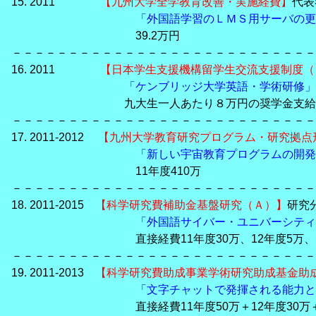
15. 2011
【九州大学全学教育改善・実施経費】
代表
「外国語学習のＬＭＳ用サーバの更
39.2万円
－－－－－－－－－－－－－－－－－－－－－－－－－－－
16. 2011
【日本学生支援機構留学生交流支援制度（
「ケンブリッジ大学英語・学術研修」
九大生一人あたり８万円の奨学金支給、2
－－－－－－－－－－－－－－－－－－－－－－－－－－－
17. 2011-2012
【九州大学教育研究プログラム・研究拠点
「新しい宇宙教育プログラムの開発
11年度410万
－－－－－－－－－－－－－－－－－－－－－－－－－－－
18. 2011-2015
【科学研究費補助金基盤研究（Ａ）】
研究
「外国語サイバー・ユニバーシティ
直接経費11年度30万、12年度5万、１３年
－－－－－－－－－－－－－－－－－－－－－－－－－－－
19. 2011-2013
【科学研究費助成事業学術研究助成基金助
「文字チャットで発揮される能力と
直接経費11年度50万＋12年度30万＋13