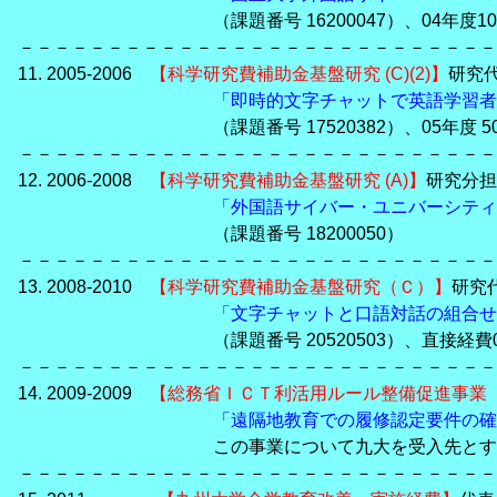
（課題番号 16200047）、04年度100万
－－－－－－－－－－－－－－－－－－－－－－－－－－－
11. 2005-2006
【科学研究費補助金基盤研究 (C)(2)】
研究
「即時的文字チャットで英語学習者
（課題番号 17520382）、05年度 50万＋
－－－－－－－－－－－－－－－－－－－－－－－－－－－
12. 2006-2008
【科学研究費補助金基盤研究 (A)】
研究分担
「外国語サイバー・ユニバーシティ
（課題番号 18200050）
－－－－－－－－－－－－－－－－－－－－－－－－－－－
13. 2008-2010
【科学研究費補助金基盤研究（Ｃ）】
研究
「文字チャットと口語対話の組合せ
（課題番号 20520503）、直接経費08年度2
－－－－－－－－－－－－－－－－－－－－－－－－－－－
14. 2009-2009
【総務省ＩＣＴ利活用ルール整備促進事業
「遠隔地教育での履修認定要件の確
この事業について九大を受入先とする受託
－－－－－－－－－－－－－－－－－－－－－－－－－－－