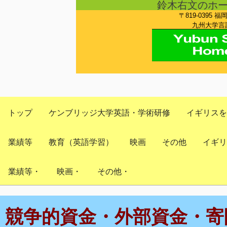
鈴木右文のホ
〒819-0395 福
九州大学言語
トップ
ケンブリッジ大学英語・学術研修
イギリスを
業績等
教育（英語学習）
映画
その他
イギリ
業績等・
映画・
その他・
競争的資金・外部資金・寄