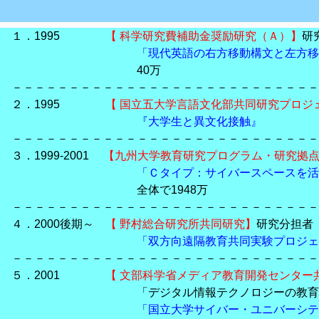
１．1995
【 科学研究費補助金奨励研究（Ａ）】
研
「現代英語の右方移動構文と左方移
40万
－－－－－－－－－－－－－－－－－－－－－－－－－－－
２．1995
【 国立五大学言語文化部共同研究プロジ
『大学生と異文化接触』
－－－－－－－－－－－－－－－－－－－－－－－－－－－
３．1999-2001
【九州大学教育研究プログラム・研究拠
「Ｃタイプ：サイバースペースを活
全体で1948万
－－－－－－－－－－－－－－－－－－－－－－－－－－－
４．2000後期～
【 野村総合研究所共同研究】
研究分担者
「双方向遠隔教育共同実験プロジェ
－－－－－－－－－－－－－－－－－－－－－－－－－－－
５．2001
【 文部科学省メディア教育開発センター
「デジタル情報テクノロジーの教育応用研
「国立大学サイバー・ユニバーシテ