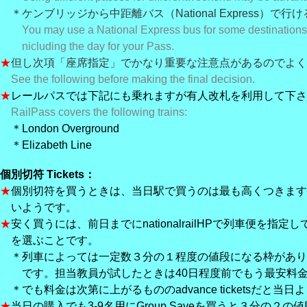
＊ケンブリッジから中距離バス（National Express）で
You may use a National Express bus for some destinations
nicluding the day for your Pass.
★
但し次項「座席指定」でかなり重要な注意点があるのでよく
See the following before making the final decision.
★
レールパスでは下記にも乗れますが有人改札を利用して下さ
RailPass covers the following trains:
＊London Overground
＊Elizabeth Line
個別切符 Tickets：
★
個別切符を買うときは、当日駅で買うのは最も高くつきます
いようです。
★
安く買うには、前日までにnationalrailHPで列車便を指定してadva
を選ぶ
ことです。
＊列車によっては一定数３分の１程度の値段になる枠があり
です。担当教員が試したときは40日程度前でもう最安料金
＊でも料金は次第に上がるもののadvance ticketsだと当
★
当日の購入でも3-9名用にGroup Saveを買うと３分の２の