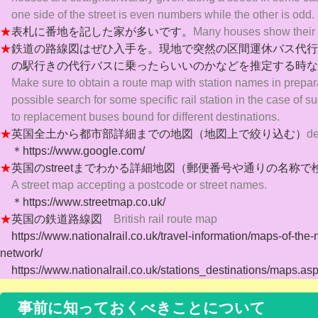
one side of the street is even numbers while the other is odd.
★
表札に番地を記した家が多いです。
Many houses show their 
★
鉄道の路線図はぜひ入手を。現地で突然の区間運休バス代行
の駅行
きの代行バスに乗ったらいいのかなどを推定する時な
Make sure to obtain a route map with station names in prepara
possible search for some specific rail station in the case of 
to replacement buses bound for different destinations.
★
英国全土から都市部詳細までの地図（地図上で絞り込む）
de
＊https://www.google.com/
★
英国のstreetまでわかる詳細地図（郵便番号や通りの名称
A street map accepting a postcode or street names.
＊https://www.streetmap.co.uk/
★
英国の鉄道路線図
British rail route ma
p
https://www.nationalrail.co.uk/travel-information/maps-of-the-
network/
https://www.nationalrail.co.uk/stations_destinations/maps.as
事前に知っておくべきことについて