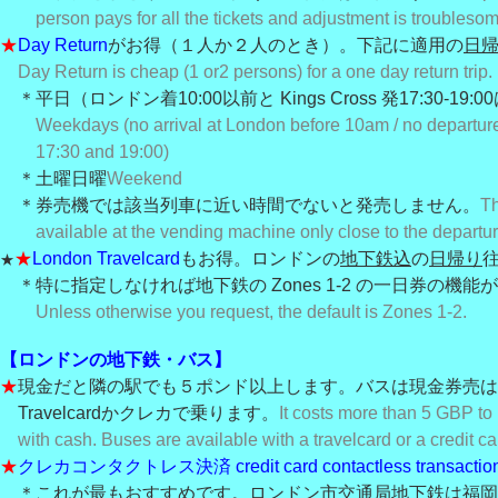
person pays for all the tickets and adjustment is troublesom
★
Day Return
がお得（１人か２人のとき）。下記に適用の
日
Day Return is cheap (1 or
2 persons) for a one day return trip.
＊平日（ロンドン着10:00以前と Kings Cross 発17:30-19
Weekdays (no arrival at London before 10am / no departu
17:30 and 19:00)
＊土曜日曜
Weekend
＊券売機では該当列車に近い時間でないと発売しません。
Th
available at the vending machine only close to the departur
★
London Travelcard
もお得。ロンドンの
地下鉄込
の
日帰り
★
＊特に指定しなければ地下鉄の Zones 1-2 の一日券の機能
Unless otherwise you request, the default is Zones 1-2.
【ロンドンの地下鉄・バス】
★
現金だと隣の駅でも５ポンド以上します。バスは現金券売は
Travelcardかクレカで乗ります。
It costs more than 5 GBP to 
with cash. Buses are available with a travelcard or a credit ca
★
クレカコンタクトレス決済 credit card contactless transactio
＊これが最もおすすめです。ロンドン市交通局地下鉄は福岡