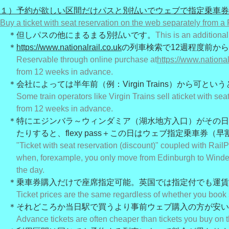
１）予約が欲しい区間だけパスと別払いでウェブで指定乗車券
Buy a ticket with seat reservation on the web separately from a
＊但しパスの他にまるまる別払いです。
This is an additional
＊
https://www.nationalrail.co.uk
の列車検索で12週程度前か
Reservable through online purchase at
https://www.national
from 12 weeks in advance.
＊会社によっては半年前（例：Virgin Trains）から可と
Some train operators like Virgin Trains sell a
ticket with sea
from 12 weeks in advance.
＊特にエジンバラ～ウィンダミア（湖水地方入口）がその日
たりすると、flexy pass＋この日はウェブ指定乗車券（
"Ticket with seat reservation (discount)" coupled with RailP
when, for
example, you only move from Edinburgh to Wind
the day.
＊乗車券購入だけで座席指定可能。英国では指定付でも運賃
Ticket prices are the same regardless of whether you book 
＊それどころか当日駅で買うより事前ウェブ購入の方が安い
Advance tickets are often cheaper than tickets you buy on t