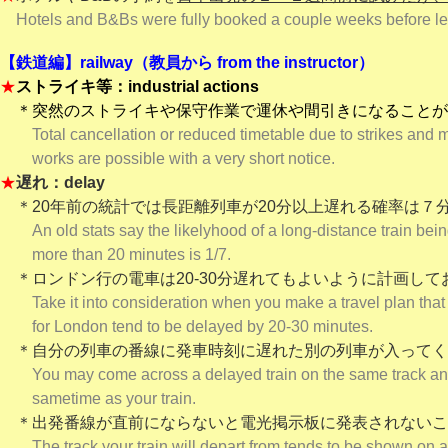
Hotels and B&Bs were fully booked a couple weeks before l
【鉄道編】railway（教員から from the instructor）
★
ストライキ等：industrial actions
＊突然のストライキや保守作業で運休や間引きになることが
Total cancellation or reduced timetable due to strikes and
works are possible with a very short notice.
★
遅れ：delay
＊20年前の統計では長距離列車が20分以上遅れる確率は７
An old stats say the likelyhood of a long-distance train bei
more than 20 minutes is 1/7.
＊ロンドン行の電車は20-30分遅れてもよいように計画して
Take it into consideration when you make a travel plan that
for London tend to be delayed by 20-30 minutes.
＊自分の列車の
番線に発車時刻に遅れた別の列車が入ってく
You may come across a delayed train on the same track an
same
time as your train.
＊出発番線が直前にならないと電光掲示板に発表されないこ
The track your train will depart from tends to be shown on an