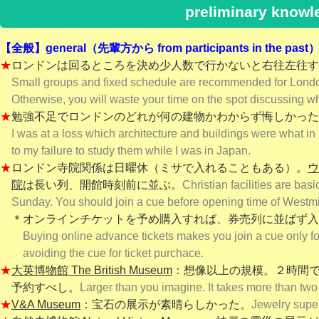
preliminary knowled
【全般】general（先輩方から from participants in the past
★
ロンドンは回るところを決め少人数で行かないと右往左往す
Small groups and fixed schedule are recommended for Lond
Otherwise, you will waste your time on the spot discussing wh
★
勉強不足でロンドンのどれが何の建物かわからず悔しかった
I was at a loss which architecture and buildings were what in
to my failure to study them while I was in Japan.
★
ロンドン寺院関係は日曜休（ミサで入れることもある）。
ウ
院
は
長い列、開館時刻前に並ぶ。
Christian facilities are bas
Sunday. You should join a cue before opening time of Westmi
＊オンラインチケットを予め購入すれば、券売列に並ばず入
Buying online advance tickets makes you join a cue only fo
avoiding the cue for ticket purchace.
★
大英博物館 The British Museum
：想像以上の規模。２時間
予約すべし。
Larger than you imagine. It takes more than two
★
V&A Museum
：宝石の展示が素晴らしかった。
Jewelry supe