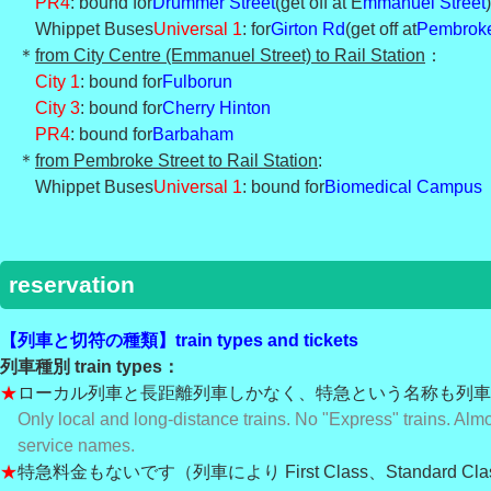
PR4
: bound for
Drummer Street
(get off at E
mmanuel Street
)
Whippet Buses
Universal 1
: for
Girton Rd
(get off at
Pembroke
＊
from City Centre (Emmanuel Street) to Rail Station
：
City 1
: bound for
Fulborun
City 3
: bound for
Cherry Hinton
PR4
: bound for
Barbaham
＊
from Pembroke Street to Rail Station
:
Whippet Buses
Universal 1
: bound for
Biomedical Campus
reservation
【列車と切符の種類】train types and tickets
列車種別 train types：
★
ローカル列車と長距離列車しかなく、特急という名称も列車
Only local and long-distance trains. No "Express" trains. Almo
service names.
★
特急料金もないです（列車により First Class、Standard C