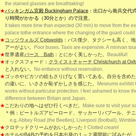
the stained glasses are breathtaking!
★
バッキンガム宮殿 Buckingham Palace
：出口から衛兵交代
り時間がかかる（3
0分とか）ので注意。
It takes more time than expected (30 min) to move from the exi
palace to
the entrance where the changing of the guard could
★
コッツウォルズ Cotswolds
：バス僅少、タクシーも高く、地
ア
ーがよい。
Poor buses. Taxis are expensive. A minivan tour 
★
世界遺産
バース Bath
：とにかく美しかった。
Beautiful!
★
オックスフォード：
クライストチャーチ Christchurch at Oxfo
と入れない。
No enttance without reservation.
★
ゴッホやピカソの絵もさりげなく置いてある。自分を含めた
の違いに、いささか
恥ずかしさを感じた。
Meseums exhibit 
works without particular protection. I feel ashamed to know the
difference between Britain and Japan.
★
こだわりの地へはぜひ行くべきだ。
Make sure to visit your s
＊例：ビートルズアビーロード、サッカーリバプール、テニ
e.g. Abbey Road (the Beetles), Liverpool (football), Wimble
★
クロテッドクリームがおいしかった！
Clotted cream!
★
ホテルやB&Bの予約を
日本出発の１～２週間前に試みたが