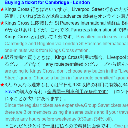
Buying a ticket for Cambridge - London
★
Kings Cross 行きは速いですが、Liverpool Street 行
確定していればはるか以前にadvance ticketをオンライン
★
Kings Cross に隣接した St Pancreas International 駅経由 
がかなりありますが、これで St Pancreas International
Kings Cross とは歩いて１分です。
Pay attention to services
Cambridge and Brighton via London St Pacreas International,
one-minute walk from Kings Cross station.
★
駅券売機で買うときは、Kings Cross利用の場合、Liverpool 
るグループでなく、any route
permitted のグループから選
are going to Kings Cross, don't choose any button in the "Liv
Street" group. Choose a button in "any route permitted" group
★
3人-９人なら週末もしくは平日朝9:30以降の利用に有効な
3
Save
の購入が有利（
全員同一列車利用が条件です
）（ロン
れることが大いにあります）。
Since the regular tickets are expensive,
Group Save
tickets are
there are 3 or members using the same trains and if your trav
involve any hours before weekeday 9:30am (34% off).
＊これだとひとりで一度に払うので精算は面倒です。
One pr