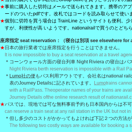
★
事前に購入した切符はメールで送られてきます。携帯のアプ
ードのついたpdfです。改札ではコードを読み取らせて使い
★
個別に切符を買う場合は TrainLine というサイトも便利
すが、利便性が高 いようです。nationalrailで買うのとど
座席指定 seat reservation：（寝台は別項 see elsewhere for a
★
日本の旅行業者では座席指定を行うことはできません。
It is now impossible to buy a seat reservation at a travel agen
＊コーンウォール方面の寝台列車 Night Riviera の寝台
Night Riviera berth reservation is impossible with a Rail Pa
＊
Lumo社の便
もパス利用アウトです。会社名はnational ra
表
のJourney Detailsに記されています。
Lumo
trains canno
with a RailPass. The
operator names of your trains are avai
Journey Details of
the online research result of nationarail.c
★
パスでは、現地では可な無料事前予約も日本国内からは不可
can reserve a train seat at any rail station in the UK but not in
＊但し多少のコストがかかってもよければ下記２つの方法が
The following two costly ways are available for booking a s