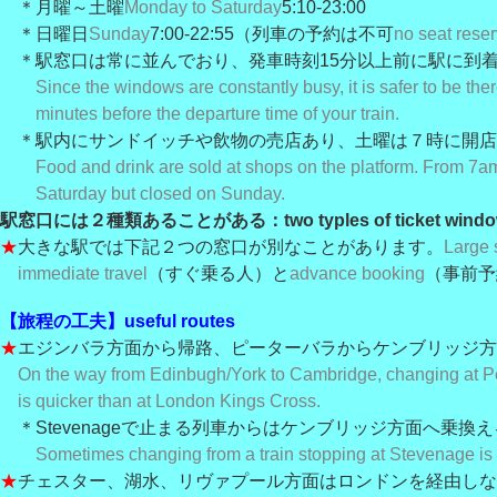
＊月曜～土曜
Monday to Saturday
5:10-23:00
＊日曜日
Sunday
7:00-22:55（列車の予約は不可
no seat reser
＊駅窓口は常に並んでおり、発車時刻15分以上前に駅に到
Since the windows are constantly busy, it is safer to be ther
minutes before the departure time of your train.
＊駅内にサンドイッチや飲物の売店あり、土曜は７時に開店
Food and drink are sold at shops on the platform. From 7a
Saturday but closed on Sunday.
駅窓口には２種類あることがある：two typles of ticket windo
★
大きな駅では下記２つの窓口が別なことがあります。
Large 
immediate travel
（すぐ乗る人）と
advance booking
（事前予
【旅程の工夫】useful routes
★
エジンバラ方面から帰路、ピーターバラからケンブリッジ方
On the way from Edinbugh/York to Cambridge, changing at 
is quicker than at London Kings Cross.
＊Stevenageで止まる列車からはケンブリッジ方面へ乗換
Sometimes changing from a train stopping at Stevenage is 
★
チェスター、湖水、リヴァプール方面はロンドンを経由しな