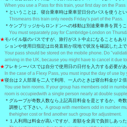
When you use a Pass for this train, your first day on the Pass 
＊ということは、寝台乗車時は乗車翌日分のパスを使うとい
This
means this train only needs Friday's part of the Pass.
＊ケンブリッジからロンドンへの移動は別途乗車券を買うこ
You must separately pay for Cambridge-London on Thursd
★
モバイル版のパスですが、旅行がスト中止になることもあり
ションや使用日指定は出発直前か現地で状況を確認した上で
Your pass should be stored on the mobile phone. Do "validati
arriving in the UK, because you might have to cancel it due to r
★
フレキシーパスでは自分で使用日の日付を入力する必要があ
In the case of a Flexy Pass, you must input the day of use by 
★
寝台は２人部屋を
二人で利用、一人のときは寝台料金が２倍
You use twin rooms. If your group has members odd in numbe
room is occupied
with a single person nearly at double suppl
＊グループが奇数人数なら上記高目料金を是とするか、奇数
調整して下さい。
A group with members odd in number mus
the
higher cost or find another such group for adjustment.
＊１人利用は料金が高いですが、差額を全員で負担しあった