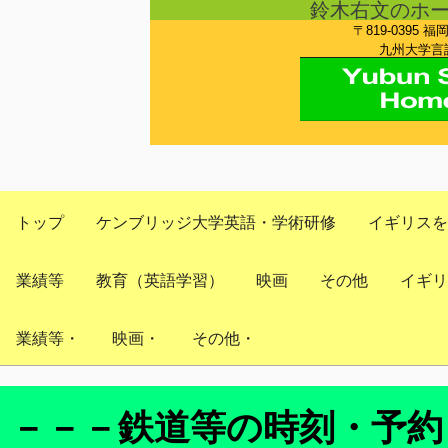
鈴木右文のホ
〒819-0395 福
九州大学言語
トップ
ケンブリッジ大学英語・学術研修
イギリスを
業績等
教育（英語学習）
映画
その他
イギリ
業績等・
映画・
その他・
－－－鉄道等の時刻・予約