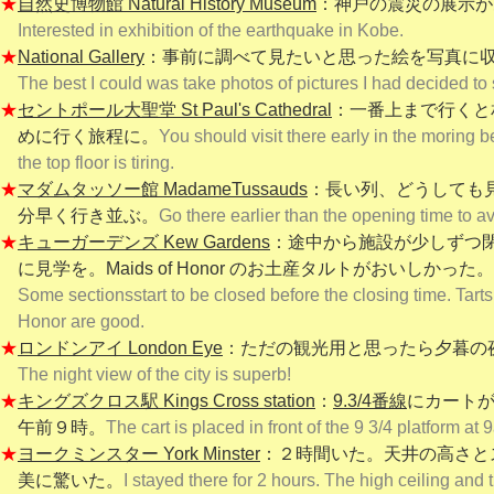
★
自然史博物館 Natural History Museum
：神戸の震災の展示が
Interested in exhibition of the earthquake in Kobe.
★
National Gallery
：事前に調べて見たいと思った絵を写真に
The best I could was take photos of pictures I had decided to
★
セントポール大聖堂 St Paul's Cathedral
：一番上まで行くと
めに行く旅程に。
You should visit there early in the moring b
the top floor is tiring.
★
マダムタッソー館 MadameTussauds
：長い列、どうしても
分早く行き並ぶ。
Go there earlier than the opening time to a
★
キューガーデンズ Kew Gardens
：途中から施設が少しずつ
に見学を。
Maids of Honor のお土産タルトがおいしかった。
Some sections
start to be closed before the closing time. Tarts
Honor are good.
★
ロンドンアイ London Eye
：ただの観光用と思ったら夕暮の
The night view of the city is superb!
★
キングズクロス駅 Kings Cross station
：
9.3/4番線
にカート
午前９時。
The cart is placed in front of the 9 3/4 platform at 
★
ヨークミンスター York Minster
：２時間いた。天井の高さと
美に驚いた。
I stayed there for 2 hours. The high ceiling and 