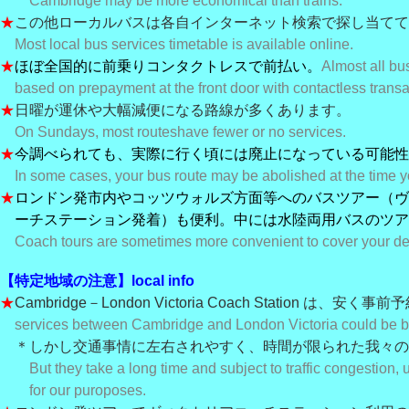
Cambridge may be more economical than trains.
★
この他ローカルバスは各自インターネット検索で探し当てて
Most local bus services timetable is available online.
★
ほぼ全国的に前乗りコンタクトレスで前払い。
Almost all bu
based on prepayment at the front door with contactless transa
★
日曜が運休や大幅減便になる路線が多くあります。
On Sundays, most routes
have fewer or no services.
★
今調べられても、実際に行く頃には廃止になっている可能性
In some cases, your bus route may be abolished at the time yo
★
ロンドン発市内やコッツウォルズ方面等へのバスツアー（ヴ
ーチステーション発着）も便利。
中には水陸両用バスのツア
Coach tours are sometimes more convenient to cover your des
【特定地域の注意】local info
★
Cambridge－London Victoria Coach Station は、安く事
services between Cambridge and London Victoria could be 
＊しかし交通事情に左右されやすく、時間が限られた我々の
But they take a long time and subject to traffic congestion, 
for our puroposes.