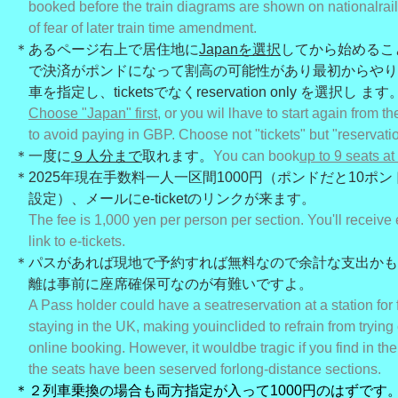
booked before the train diagrams are shown on nationalrail.
of fear of later train time amendment.
＊あるページ右上で居住地に
Japanを選択
してから始めるこ
で決済がポンドになって割高の可能性があり最初から
やり
車を指定し、ticketsでな
くreservation only を選択し
Choose "Japan" first
, or you wil lhave to start again from t
to avoid paying in GBP. Choose not "tickets" but "reservatio
＊一度に
９人分まで
取れます。
You can book
up to 9 seats at
＊2025年現在手数料一人一区間1000円（ポンドだと10ポ
設定）、メールにe-ticketのリンクが来ます。
The fee is 1,000 yen per person per section. You'll receive 
link to e-tickets.
＊パスがあれば現地で予約すれば無料なので余計な支出かも
離は事前に座席確保可なのが有難いですよ。
A Pass holder could have a seat
reservation at a station for
staying in the UK, making you
inclided to refrain from trying
online booking. However, it would
be tragic if you find in th
the seats have been seserved for
long-distance sections.
＊２列車乗換の場合も両方指定が入って1000円のはずです