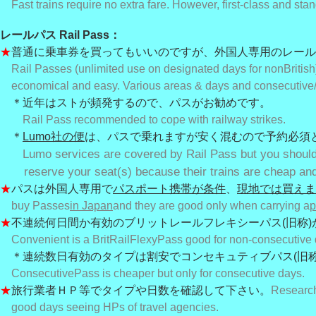
Fast trains require no extra fare. However, first-class and sta
レールパス Rail Pass：
★
普通に乗車券を買ってもいいのですが、外国人専用のレール
Rail Passes (unlimited use on designated days for nonBritish)
economical and easy. Various areas & days and consecutive/f
＊近年はストが頻発するので、パスがお勧めです。
Rail Pass recommended to cope with railway strikes.
＊
Lumo社の便
は、パスで乗れますが安く混むので予約必須
Lumo services are covered by Rail Pass but you shoul
reserve your seat(s) because their trains are cheap an
★
パスは外国人専用で
パスポート携帯が条件
、
現地では買えま
buy Passes
in Japan
and they are good only when carrying a
p
★
不連続何日間か有効のブリットレールフレキシーパス(旧称)
Convenient is a BritRailFlexyPass good for non-consecutive 
＊連続数日有効のタイプは割安でコンセキュティブパス(旧称
ConsecutivePass is cheaper but only for consecutive days.
★
旅行業者ＨＰ等でタイプや日数を確認して下さい。
Research
good days seeing HPs of travel agencies.