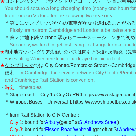
★
ロンドン発ツアーでヴィクトリアコーチステーション利用の
You should secure a long changing time (nearly one hour) for
from London Victoria for the following two reasons.
＊第１にケンブリッジからの電車がかなり遅れることがある
Firstly, trains from Cambridge and London tube trains are o
＊第２に地下鉄 Victoria 駅からコーチステーションまで初
Secondly, we tend to get lost trying to change from a tube tr
★
湖水地方ウィンダミア湖沿いのバスは間引きや遅れが頻発（先
Buses along Windermere tend to be delayed or thinned out.
★
ケンブリッジ
では City Centre/Pembroke Street～Cambridge 
便利。
In Cambridge, the service between City Centre/Pembr
and Cambridge Rail Station is convenient.
・
時刻
：
timetables
＊Stagecoach：City 1 / City 3 / PR4 https://www.stagecoach
＊Whippet Buses：Universal 1 https://www.whippetbus.co.uk
＊
from Rail Station to City Centre
：
City 1
: bound for
Arbury
(get off at
St Andrews Street
)
City 3
: bound for
Fisson Road/Whitehill
(get off at S
t Andrew