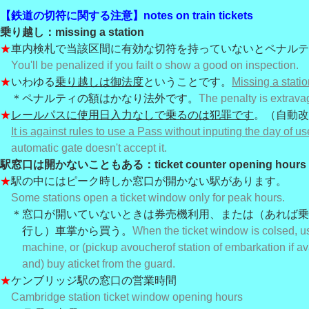
【鉄道の切符に関する注意】notes on train tickets
乗り越し：missing a station
★
車内検札で当該区間に有効な切符を持っていないとペナルテ
You'll be penalized if you failt o show a good on inspection.
★
いわゆる
乗り越しは御法度
ということです。
Missing a statio
＊ペナルティの額はかなり法外です。
The penalty is extrava
★
レールパスに使用日入力なしで乗るのは犯罪です
。
（自動改
It is against rules to use a Pass without inputing the day of us
automatic gate doesn't accept it.
駅窓口は開かないこともある：ticket counter opening hours
★
駅の中にはピーク時しか窓口が開かない駅があります。
Some stations open a ticket window only for peak hours.
＊窓口が開いていないときは券売機利用、または（あれば乗
行し）車掌
から買う。
When the ticket window is colsed, u
machine, or (pick
up a
v
oucher
of station of embarkation if a
and) buy a
ticket from the guard.
★
ケンブリッジ駅の窓口の営業時間
Cambridge station ticket window opening hours