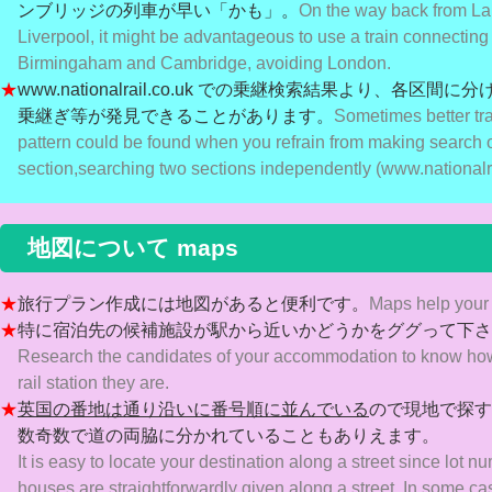
ンブリッジの列車が早
い「かも」。
On the way back from Lake
Liverpool, it might be advantageous to use a train connecting
Birmingaham and Cambridge, avoiding London.
★
www.nationalrail.co.uk での乗継検索結果より、各区間
乗継ぎ
等が発見できることがあります。
Sometimes better tr
pattern could be found when you refrain from making search o
section,
searching two sections independently (www.nationalra
地図について maps
★
旅行プラン作成には地図があると便利です。
Maps help your 
★
特に宿泊先の候補施設が駅から近いかどうかをググって下さ
Research the candidates of your accommodation to know how
rail station they are.
★
英国の番地は通り沿いに番号順に並んでいる
ので現地で探す
数奇数で道の両脇に分かれていることもありえます。
It is easy to locate your destination along a street since lot n
houses are straightforwardly given along a street. In some ca