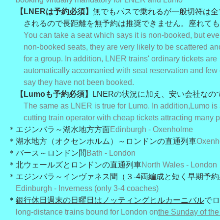
【LNERは予約必須】
無でもパスで乗れるが一般切符は全
されるので長距離を無予約は推奨できません。座れても
You can take a seat which says it is non-booked, but even
non-booked seats, they are very likely to be scattered and 
for a group. In addition, LNER trains' ordinary tickets are
automatically accomanied with seat reservation and few o
say they have not been booked.
【Lumoも予約必須】
LNERの状況に加え、安い会社なの
The same as LNER is true for Lumo. In addition,Lumo is 
cutting train operator with cheap tickets attracting many 
＊エジンバラ～湖水地方方面
E
dinburgh - Oxenholme
＊湖水地方（オクセンホルム）～ロンドンの直通列車
Oxenh
＊バース～ロンドン間
Bath - London
＊北ウェールズとロンドンの直通列車
North Wales - London
＊エジンバラ～インヴァネス間（３-4両編成と短く早期予約
Edinburgh - Inverness (only 3-4 coaches)
＊
銀行休日週末の日曜日はノッティングヒルカーニバル
でロ
long-distance trains bound for London on
the Sunday of th