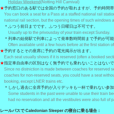
Holiday Weekend
(Notting Hill Carnival)
★
予約窓口のある駅では全国の予約が取れますが、予約時間帯
You can book a seat for a Pass at a staffed national rail stati
national rail section, but the opening times of such windows ar
＊ふつう前日までです。ふつう日曜日は不可です。
Usually up to the privous
day of your train except Sunday.
＊列車の始発駅で列車によって発車数時間前まで予約が可能
Often available until a few hours before at the first station of 
★
予約するとその座席に予約の電光掲示が出ます。
Each seat usually shows if it is reserved (often a booked secti
★
指定車自由車の区別はなく無予約でも乗れないことはないで
Since no distniction is made between coaches for reserved s
coaches for non-reserved seats, you could have a seat witho
booking, except LNER trains etc.
＊しかし過去に全席予約が入りデッキも一杯で乗れない参加
Some students in the past were unable to use their train b
had no reservation and all the vestibules were also full of 
レールパスで Caledonian Sleeper の寝台に乗る場合：