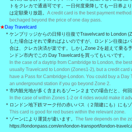
トをクレカで通過可です。一日何度乗降しても一日券より
は定額乗り放題。
A credit card is the best payment method
be
chaged beyond the price of one day pass.
★
Day Travelcard
＊ケンブリッジからの日帰り往復でTravelvcard to London (Zo
し
た場合はそれ
で
乗ればよいのですが、ロンドン往復はパ
合
は、クレカ決
済が楽です。しかしZone 2を超えて乗る
ンド
ン市内でこの Day Travelcard
を買ってもいいです。
In the case of a day
trip from Cambridge to London, the best 
usually Travelcard to London (Zones1-2), but a credit card
have a Pass for Cambridge-London. You could buy a Day Tr
an underground station if you go beyond Zone 2.
＊市内観光地が多く含まれるゾーン２までの場合だと、何回
In the case of within Zones 1-2 or 4 rides would make it a
＊ロンドン地下鉄マーク付の赤いバス（２階建にも）にもゾ
This card is good for red buses within the relevant zone.
＊ゾーンにより運賃が違います。
The fare depends on the z
https://londonpass.com/en/london-transport/london-travelca