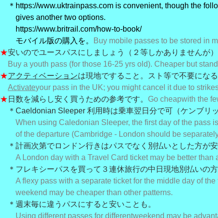
＊https://www.uktrainpass.com is convenient, though the foll
gives another two options.
https://www.britrail.com/how-to-book/
モバイル版の
購入を。
Buy mobile passes to be stored in 
★
安いのでユースパスにしましょう（２等しかありませんが）
Buy a youth pass (for those 16-25 yrs old). Cheaper but stand
★
アクティベーション
は現地ですること。スト等で不要になる
Activate
your pass in the UK; you might cancel it due to strikes
★
日数を減らし安く買うための参考です。
Go cheap
with the f
＊Caeldonian Sleeper 利用時は乗車翌日分で可（ケン
When using Caledonian Sleeper, the first day of the pass is
of the departure (Cambridge - London should be separately 
＊計画次第でロンドン行きはパスでなく別払いとした方が安
A London day with a Travel Card ticket may be better than 
＊フレキシーパスを買って３連休旅行の中日現地別払いの方
A flexy pass with a separate ticket for the middle day of the
weekend may be cheaper than other patterns.
＊週末毎に違うパスにすると安いことも。
Using different passes for different
weekend may be advant