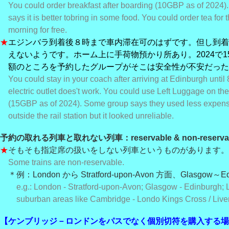
You could order breakfast after boarding (10GBP as of 2024
says it is better to
bring in some food. You could order tea for 
morning for free.
★
エジンバラ到着後８時まで車内滞在可のはずです。但し到着
えないようです。ホーム上に手荷物預かり所あり。2024で1
額のところを予約したグループがそこは安全性が不安だった
You could stay in your coach after arriving at Edinburgh until 8
electric outlet does't work. You could use Left Luggage on the
(15GBP as of 2024). Some group says they used less expens
outside the rail station but it looked unreliable.
予約の取れる列車と取れない列車：reservable & non-reservable
★
そもそも指定席の扱いをしない列車というものがあります。
Some trains are non-reservable.
＊例：London から Stratford-upon-Avon 方面、Glasgow～Ed
e.g.: London - Stratford-upon-Avon; Glasgow - Edinburgh;
suburban areas like Cambridge - Londo Kings Cross / Liver
【ケンブリッジ－ロンドンをパスでなく個別切符を購入する