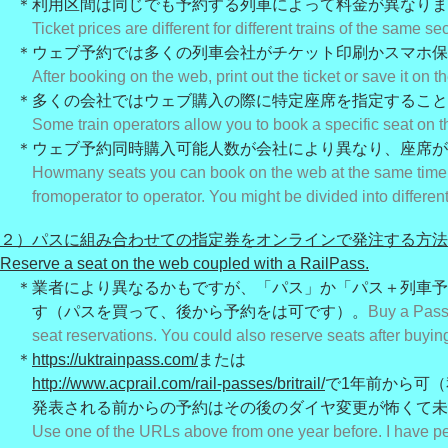
＊利用区間は同じでも予約する列車によって料金が異なりま
Ticket prices are different for different trains of the same sec
＊ウェブ予約では多くの列車会社がチケット印刷かスマホ保
After booking on the web, print out the ticket or save it on t
＊多くの会社ではウェブ購入の際に特定座席を指定すること
Some train operators allow you to book a specific seat on 
＊ウェブ予約同時購入可能人数が会社により異なり、座席が
How
many seats you can book on the web at the same time i
from
operator to operator. You might be divided into differen
２）パスに組み合わせての指定券をオンラインで発注する方法
Reserve a seat on the web coupled with a RailPass.
＊業者により異なるかもですが、「パス」か「パス＋列車予
す（パスを買って、後から予約をは可です）。
Buy a Pass
seat reservations. You could also reserve seats after buyin
＊
https://uktrainpass.com/
または
http://www.acprail.com/rail-passes/britrail/
で1年前から可
発表される前からの予約はその後のダイヤ変更が怖くて未
Use one of the URLs above from one year before. I have pe