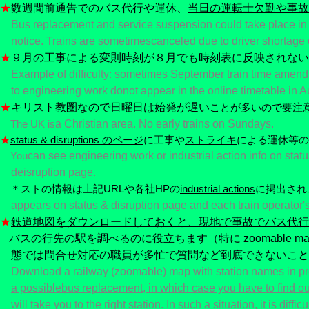
★
数週間前通告でのバス代行や運休、
当日の運転士欠勤や事故
Bus replacement and service suspension could take place in
notice. Trains are sometimes
canceled due to driver shortage 
★
９月の工事による変則時刻が８月でも時刻表に反映されない
Example of difficulty: sometimes September train time amen
to engineering work do
not appear in the online timetable in A
★
キリスト教圏なので
日曜日は始発が遅い
ことが多いので要注
The UK is
a Christian area. No early trains on Sundays.
★
status & disruptions のページ
に工事や
ストライキ
による運休等の
You
can see engineering work or industrial action info on stat
deisruption page.
＊ストの情報は上記URLや各社HPの
industrial actions
に掲出され
appears on status & disruption page and each train operator'
★
鉄道地図をダウンロードしておくと、現地で事故でバス代行
バスの行先の駅を調べるのに役立ちます（特に zoomable ma
態では問合せ対応の職員が多忙で質問など到底できないこと
Download a railway (zoomable) map with station names in pr
a possible
bus replacement, in which case you have to find o
will take you to the right station
. In such a situation, it is difficu