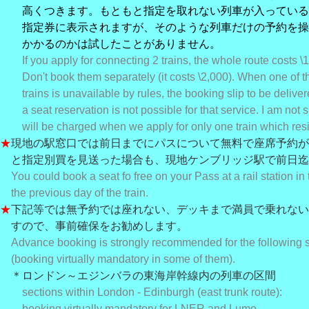
高くつきます。もともと指定を取れない列車が入っている
指定券に表示されますが、そのような列車だけの予約を操
かかるのかは試したことがありません。
If you apply for connecting 2 trains, the whole route costs \1
Don't book them separately (it costs \2,000). When one of t
trains is unavailable by rules, the booking slip to be deliver
a seat reservation is not possible for that service. I am not s
will be charged when we apply for only one train which res
★
現地の駅窓口では前日までにパスについて無料で座席予約が
と指定別買を見送った場合も、現地ケンブリッジ駅で前日迄
You could book a seat fo free on your Pass at a rail station in 
the previous day of the train.
★
下記等では無予約では座れない、デッキまで満員で乗れない
すの
で、事前確保をお勧めします。
Advance booking is strongly recommended for the following 
(booking virtually mandatory in some of them).
＊ロンドン～エジンバラの東海岸幹線内の列車の区間
sections within London - Edinburgh (east trunk route):
booking virtually mandatory for LNER and Lumo