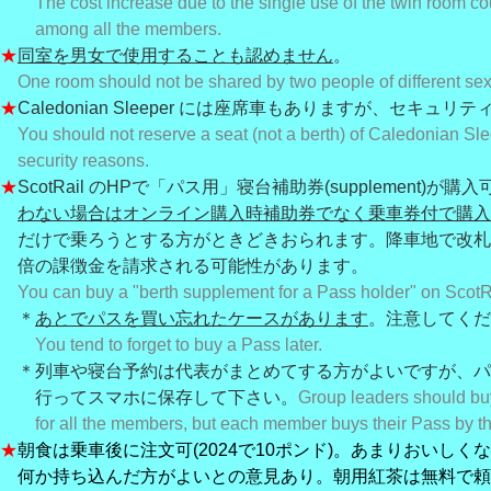
The cost increase due to the single use of the twin room cou
among all the members.
★
同室を男女で使用することも認めません
。
One room should not be shared by two people of different se
★
Caledonian Sleeper には座席車もありますが、セキュ
You should not reserve a seat (not a berth) of Caledonian Sle
security reasons.
★
ScotRail のHPで「パス用」寝台補助券(supplement)が購
わない場合はオンライン購入時補助券でなく乗車券付で購入
だけで乗ろうとする方がときどきおられます。降車地で改札
倍の課徴金を請求される可能性があります。
You can buy a "berth supplement for a Pass holder" on ScotR
＊
あとでパスを買い忘れたケースがあります
。注意してくだ
You tend to forget to buy a Pass later.
＊列車や寝台予約は代表がまとめてする方がよいですが、パ
行ってスマホに保存して下さい。
Group leaders should b
for all the members, but each member buys their Pass by t
★
朝食は乗車後に注文可(2024で10ポンド)。あまりおいしく
何か持ち込んだ方がよいとの意見あり。朝用紅茶は無料で頼