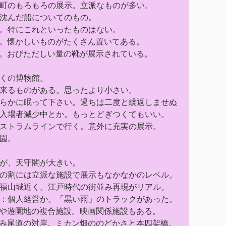
町のもろもろの展示。立派なものが多い。
沈んだ船についてのもの。
。特にこれといったものはない。
。懐かしいものがたくさん置いてある。
。おびただしい量の靴が展示されている。
くの博物館。
来るものがある。思ったより小さい。
らかに眠って下さい。過ちは二度と繰返しませぬ
入場者減少中とか。もっとどぎつくてもいい。
ストラムラインで行く。意外に充実の展示。
園。
が、天守閣が大きい。
の割には立派な施設で展示もなかなかのレベル。
福山城近く。江戸時代の街並み再現がリアル。
：個人経営か。「黒い雨」のトラックがあった。
や遊園地の複合施設。映画関係施設もある。
み尾道の対岸。ミカン畑ののどかさと本四架橋。