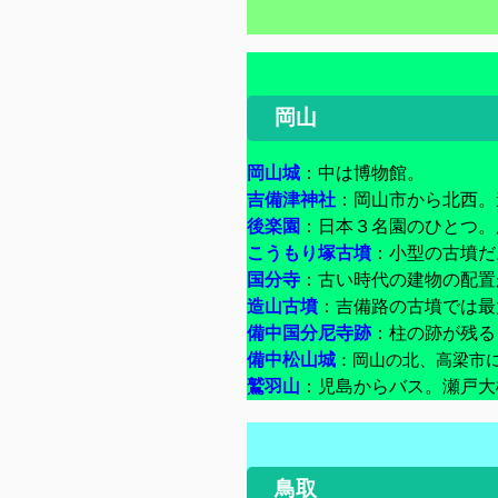
岡山
岡山城
：中は博物館。
吉備津神社
：岡山市から北西。
後楽園
：日本３名園のひとつ。
こうもり塚古墳
：小型の古墳だ
国分寺
：古い時代の建物の配置
造山古墳
：吉備路の古墳では最
備中国分尼寺跡
：柱の跡が残る
備中松山城
：岡山の北、高梁市
鷲羽山
：児島からバス。瀬戸大
鳥取