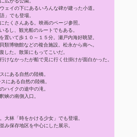
に広がる公園。
ウェイの下にあるいろんな碑が建った小道。
語」でも登場。
にたくさんある。映画のページ参照。
いるし、観光船のルートでもある。
を置いて歩１０～１５分。瀬戸内海好眺望。
貝類博物館などの複合施設。松永から南へ。
復した。散策にもってこいだ。
行けなかったが船で見に行く仕掛けが面白かった。
スにある自然の陸橋。
ースにある自然の陸橋。
のハイクの途中の滝。
釈峡の南側入口。
。大林「時をかける少女」でも登場。
並み保存地区を中心にした展示。