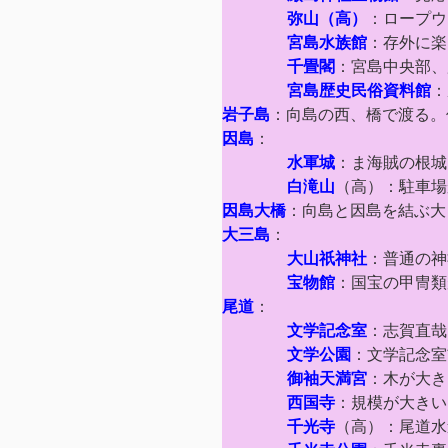
弥山（高）
：ロープウ
宮島水族館
：存外に楽
千畳閣
：宮島中央部、
宮島歴史民俗資料館
：
岩子島
：向島の西、橋で渡る。
因島
：
水軍城
：ま海賊の根城
白滝山
（高）：駐車場
因島大橋
：向島と因島を結ぶ大
大三島
：
大山祇神社
：普通の神
宝物館
：国宝の甲冑類
尾道
：
文学記念室
：志賀直哉
文学公園
：文学記念室
御袖天満宮
：木が大き
西国寺
：規模が大きい
千光寺
（高）：尾道水