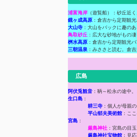
浦富海岸
（遊覧船）：砂丘近く
鏡ヶ成高原
：倉吉から定期観光
大山寺
：大山をバックに趣のあ
鳥取砂丘
：広大な砂地がもの凄
桝水高原
：倉吉から定期観光バ
三朝温泉
：みささと読む。倉吉
広島
阿伏兎観音
：鞆～松永の途中。
生口島
：
耕三寺
：個人が母親の
平山郁夫美術館
：ここ
宮島
：
厳島神社
：宮島の目玉
厳島神社宝物館
：見応