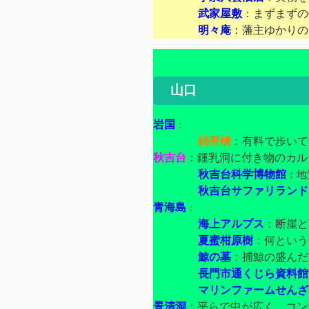
武家屋敷
：まずまずの
明々庵
：藩主ゆかりの
山口
岩国
：
錦帯橋
：有料で歩いて
秋吉台
：鍾乳洞に付き物のカル
秋吉台科学博物館
：地
秋吉台サファリランド
青海島
：
海上アルプス
：断崖と
夏蜜柑原樹
：何という
鯨の墓
：捕鯨の盛んだ
長門市通くじら資料館
マリンファームせんざ
景清洞
：平らで中が広く、コン