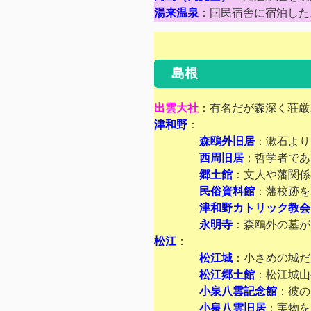
湯来温泉
：国民宿舎に宿泊した
島根
出雲大社
：有名だが森深く荘厳
津和野
：
森鴎外旧居
：漱石より
西周旧居
：哲学者であ
郷土館
：文人や藩関係
民俗資料館
：藩校跡を
津和野カトリック教会
永明寺
：森鴎外の墓が
松江
：
松江城
：小さめの城だ
松江郷土館
：松江城山
小泉八雲記念館
：彼の
小泉八雲旧居
：実物を