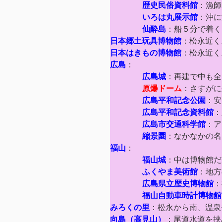
歴史民俗資料館
：漁師
いろは丸展示館
：沖に
仙酔島
：船５分で着く
日本郷土玩具博物館
：松永近く
日本はきもの博物館
：松永近く
広島
：
広島城
：再建で中も全
原爆ドーム
：さすがに
広島平和記念公園
：安
広島平和記念資料館
：
広島市交通科学館
：ア
縮景園
：なかなかの名
福山
：
福山城
：中は博物館だ
ふくやま美術館
：地方
広島県立歴史博物館
：
福山自動車時計博物館
みろくの里
：松永から南、温泉
向島（高見山）
：尾道水道を挟