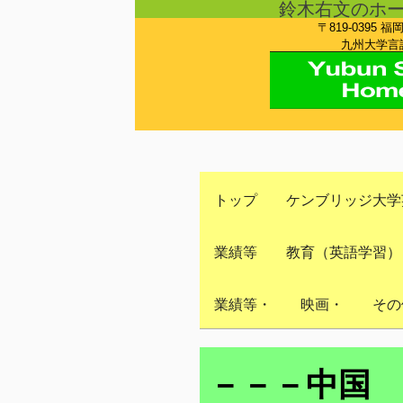
鈴木右文のホ
〒819-0395 福
九州大学言語
トップ
ケンブリッジ大学
業績等
教育（英語学習）
業績等・
映画・
その
－－－中国