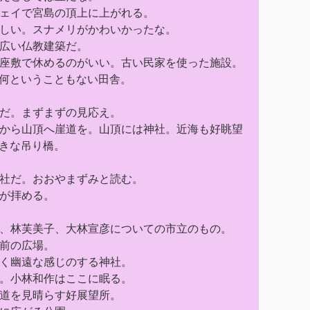
ェイで宮島の頂上に上がれる。
しい。スナメリがかわいかったな。
広い仏教建築だ。
座敷で休めるのがいい。古い民家を使った施設。
何ということもない田舎。
だ。まずまずの見応え。
から山頂へ崖道を。山頂には神社。近海も好眺望
きな吊り橋。
社だ。おおやまずみと読む。
が拝める。
、林芙美子、大林宣彦についての市立のもの。
前の広場。
く幽遠な感じのする神社。
。小林和作はここに眠る。
道を見晴らす好展望所。