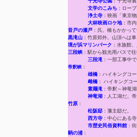
千光寺公園
：千光寺裏
文学のこみち
：ロープ
浄土寺
：映画「東京物
大林映画ロケ地
：市内
音戸の瀬戸
：呉。橋もかかって
黒滝山
：竹原郊外。山頂へは車
境が浜マリンパーク
：水族館、
三段峡
：駅から観光用バスで往
三段滝
：一部工事中で
帝釈峡
：
雄橋
：ハイキングコー
雌橋
： ハイキングコ
素麺滝
：帝釈～神竜湖
神竜湖
：人工湖だ。帝
竹原
：
松阪邸
：藩主邸だ。
西方寺
：中心にある寺
市歴史民俗資料館
：街
鞆の浦
：