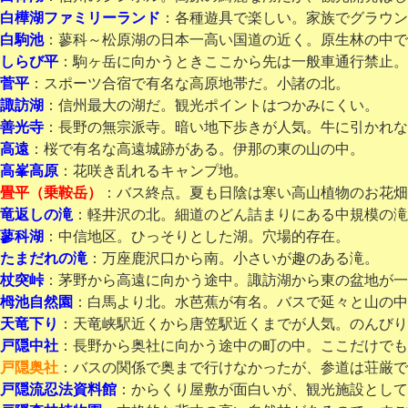
白樺湖ファミリーランド
：各種遊具で楽しい。家族でグラウン
白駒池
：蓼科～松原湖の日本一高い国道の近く。原生林の中で
しらび平
：駒ヶ岳に向かうときここから先は一般車通行禁止。
菅平
：スポーツ合宿で有名な高原地帯だ。小諸の北。
諏訪湖
：信州最大の湖だ。観光ポイントはつかみにくい。
善光寺
：長野の無宗派寺。暗い地下歩きが人気。牛に引かれな
高遠
：桜で有名な高遠城跡がある。伊那の東の山の中。
高峯高原
：花咲き乱れるキャンプ地。
畳平（乗鞍岳）
：バス終点。夏も日陰は寒い高山植物のお花畑
竜返しの滝
：軽井沢の北。細道のどん詰まりにある中規模の滝
蓼科湖
：中信地区。ひっそりとした湖。穴場的存在。
たまだれの滝
：万座鹿沢口から南。小さいが趣のある滝。
杖突峠
：茅野から高遠に向かう途中。諏訪湖から東の盆地が一
栂池自然園
：白馬より北。水芭蕉が有名。バスで延々と山の中
天竜下り
：天竜峡駅近くから唐笠駅近くまでが人気。のんびり
戸隠中社
：長野から奥社に向かう途中の町の中。ここだけでも
戸隠奥社
：バスの関係で奥まで行けなかったが、参道は荘厳で
戸隠流忍法資料館
：からくり屋敷が面白いが、観光施設として