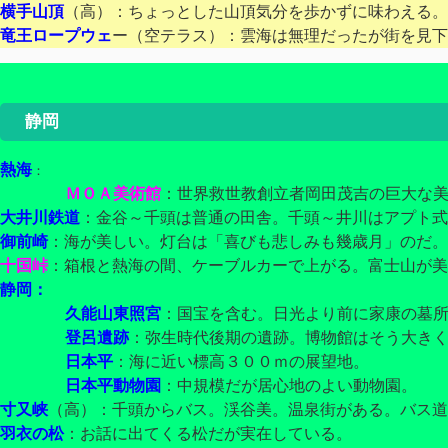
横手山頂
（高）：ちょっとした山頂気分を歩かずに味わえる。
竜王ロープウェ
ー（空テラス）
：雲海は無理だったが街を見下ろ
静岡
熱海
：
ＭＯＡ美術館
：世界救世教創立者岡田茂吉の巨大な
大井川鉄道
：金谷～千頭は普通の田舎。千頭～井川はアプト式
御前崎
：海が美しい。灯台は「喜びも悲しみも幾歳月」のだ。
十国峠
：箱根と熱海の間、ケーブルカーで上がる。富士山が美
静岡：
久能山東照宮
：国宝を含む。日光より前に家康の墓
登呂遺跡
：弥生時代後期の遺跡。博物館はそう大き
日本平
：海に近い標高３００ｍの展望地。
日本平動物園
：中規模だが居心地のよい動物園。
寸又峡
（高）：千頭からバス。渓谷美。温泉街がある。バス道
羽衣の松
：お話に出てくる松だが実在している。