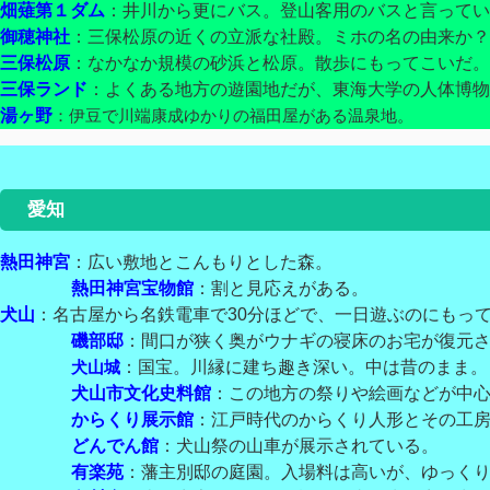
畑薙第１ダム
：井川から更にバス。登山客用のバスと言ってい
御穂神社
：三保松原の近くの立派な社殿。ミホの名の由来か？
三保松原
：なかなか規模の砂浜と松原。散歩にもってこいだ。
三保ランド
：よくある地方の遊園地だが、東海大学の人体博物
湯ヶ野
：伊豆で川端康成ゆかりの福田屋がある温泉地。
愛知
熱田神宮
：広い敷地とこんもりとした森。
熱田神宮宝物館
：割と見応えがある。
犬山
：名古屋から名鉄電車で30分ほどで、一日遊ぶのにもっ
磯部邸
：間口が狭く奥がウナギの寝床のお宅が復元
犬山城
：国宝。川縁に建ち趣き深い。中は昔のまま。
犬山市文化史料館
：この地方の祭りや絵画などが中
からくり展示館
：江戸時代のからくり人形とその工
どんでん館
：犬山祭の山車が展示されている。
有楽苑
：藩主別邸の庭園。入場料は高いが、ゆっく