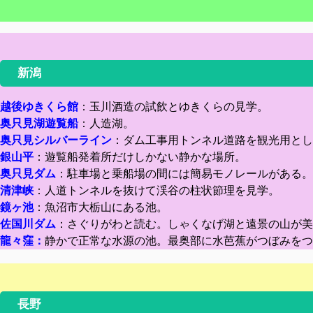
新潟
越後ゆきくら館
：玉川酒造の試飲とゆきくらの見学。
奥只見湖遊覧船
：人造湖。
奥只見シルバーライン
：ダム工事用トンネル道路を観光用とし
銀山平
：遊覧船発着所だけしかない静かな場所。
奥只見ダム
：駐車場と乗船場の間には簡易モノレールがある。
清津峡
：人道トンネルを抜けて渓谷の柱状節理を見学。
鏡ヶ池
：魚沼市大栃山にある池。
佐国川ダム
：さぐりがわと読む。しゃくなげ湖と遠景の山が美
龍々窪：
静かで正常な水源の池。最奥部に水芭蕉がつぼみをつ
長野