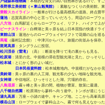
戸隠森林植物園
：本格的な背丈の高い自然林があるので、すご
長野県立美術館（＋東山魁夷館）
：素敵なつくりの美術館。東
乗鞍スカイライン
：一般車が行ける最高標高の道路。終点畳平
蓮池
：志賀高原の中心と言っていいだろう。周辺のロープウェ
八方池
：白馬駅近くからロープウェイ、リフト、ハイクで上が
ビーナスライン
：白樺湖と美ヶ原を結ぶ日本屈指の快適ドライ
東館山頂
：蓮池からのロープウェイやリフトで花畑の山を巡る
馬篭
（藤村記念館）：中津川からバス。旅籠の街並みを保存。
斑尾高原
：タングラムに投宿。
松川渓谷（雷滝）
（高）：断崖を降りて滝の裏からも見る。
松原湖
：清里の北。中規模の滞在型観光湖と見た。ひっそりし
松本城
：とにかく形のよい城だ。
日本民俗資料館
：松本城敷地内。中規模だがなかか
美鈴湖
：美ヶ原の裏の人工湖。観光客の少ない地味な観光地。
女神湖
：中信地区。ひっそりとした湖。穴場的存在。
八島湿原
：霧ヶ峰と美ヶ原の間。植物が豊富。散策に最適。
八千穂自然園
：松原湖から蓼科へ向う途中。トンボが道にうじ
湯丸高原
：万座～小諸の途中。キャンプ地。ここから高峯高原
横岳山頂
：ロープウェイで蓼科山上へ。霧で何も見えなかった