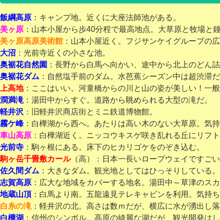
飯綱高原
：キャンプ地。近くに大座法師池がある。
美ヶ原
：山本小屋から歩40分程で最高地点。大草原と牧場と
美ヶ原高原美術館
：山本小屋近く。フジサンケイグループの広
大沼
：光前寺近くの小さな池。
奥裾花自然園
：長野から白馬へ向かい、途中から北上のどん詰
奥裾花ダム
：自然塩手前のダム。水芭蕉シーズン中は超渋滞だ
上高地
：ここはいい。河童橋からの川と山の姿が美しい！一般
澗満滝
：湯田中からすぐ。道路から眺められる大型の滝だ。
軽井沢
：旧軽井沢商店街とミニ鉄道博物館。
霧ケ峰
：白樺湖から西へ。あたりは高い木のない大草原。気持
車山高原
：白樺湖近く。ニッコウキスゲ咲き乱れる丘にリフト
光前寺
：駒ヶ根にある。床下のヒカリゴケをのぞき込む。
駒ヶ岳千畳敷カール
（高）：日本一長いロープウェイですごい
佐久間ダム
：大きなダム。観光地としてはひっそりしている。
志賀高原
：広大な地域をカバーする地名。湯田中～草津のスカ
地蔵山頂
：白馬より南。五龍遠見テレキャビンを利用。気持ち
白糸の滝
：軽井沢の北。高さは数ｍだが、横広に水が湧出し落
白樺湖
：信州のシンボル。高原の綺麗な湖だが、観光開発はし