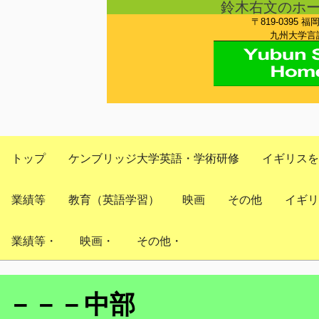
鈴木右文のホ
〒819-0395 福
九州大学言語
トップ
ケンブリッジ大学英語・学術研修
イギリスを
業績等
教育（英語学習）
映画
その他
イギリ
業績等・
映画・
その他・
－－－中部