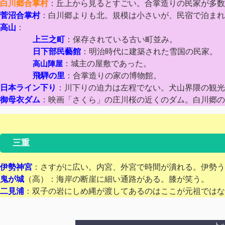
白川郷合掌村
：丘上から見るとすごい。合掌造りの民家が多数
菅沼合掌村
：白川郷よりも北。規模は小さいが、民宿で泊まれ
高山
：
上三之町
：保存されている古い町並み。
日
下部民藝館
：明治時代に建築された雪国の民家。
高山陣屋
：城主の屋敷であった。
飛騨の里
：合掌造りの家の博物館。
日本ライン下り
：川下りの迫力は左程でない。犬山界隈の観光
御母衣ダム
：映画「さくら」の庄川桜の近くのダム。白川郷の
三重
伊勢神宮
：さすがに広い。内宮、外宮で時間が潰れる。伊勢う
鬼が城
（高）：海岸の断崖に細い通路がある。膝が笑う。
二見浦
：双子の岩にしめ縄が渡してあるのはここが元祖ではな
ト