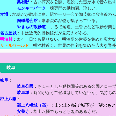
奥村邸
：古い商家を公開。埋設した壺が水で音を出
モンキーパーク
：猿専門の動物園。珍しい。
常滑
：地味だが散歩に良。駅で一期一会で陶芸家に台湾茶のふ
陶磁器会館
：常滑焼の品物が集まっている。
やきもの散歩道
：まるで尾道。土管坂など散歩が楽
名古屋城
：中は近代的博物館だが見応えがある。
明治村
：まる一日でも足りない。明治期の建築を集めた広大な
リトルワールド
：明治村近く。世界の住宅を集めた広大な野外
岐阜
岐阜
：
岐阜公園
：ちょっとした動物園等のある公園とロー
岐阜城
：時間がなくて登城はしていないが、気持ち
郡上八幡
：
：山の上の城で城下が一望のもと
郡上八幡城（高）
安養寺
：郡上八幡でもっとも趣のある寺だ。