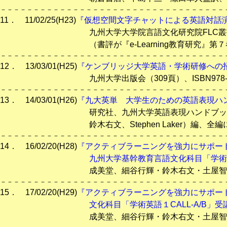
－－－－－－－－－－－－－－－－－－－－－－－－－－－－－－－－－－
11． 11/02/25(H23)
『仮想空間文字チャットによる英語対話
九州大学大学院言語文化研究院FLC叢書Ⅵ、花書院（161頁
（書評が『e-Learning教育研究』第７巻 (2012) に
－－－－－－－－－－－－－－－－－－－－－－－－－－－－－－－－－－
12． 13/03/01(H25)
『ケンブリッジ大学英語・学術研修への
九州大学出版会（309頁）、ISBN978-4-7985
－－－－－－－－－－－－－－－－－－－－－－－－－－－－－－－－－－
13． 14/03/01(H26)
『九大英単 大学生のための英語表現ハ
研究社、九州大学英語表現ハンドブック編集委員
鈴木右文、
Stephen Laker）編、全編に
－－－－－－－－－－－－－－－－－－－－－－－－－－－－－－－－－－
14． 16/02/20(H28)
『アクティブラーニングを強力にサポートする
九州大学基幹教育言語文化科目「学術英
成美堂、細谷行輝・鈴木右文・土屋智行共著、頁、ISBN
－－－－－－－－－－－－－－－－－－－－－－－－－－－－－－－－－－
15． 17/02/20(H29)
『アクティブラーニングを強力にサポートする
文化科目「学術英語１CALL-A/B」受講
成美堂、細谷行輝・鈴木右文・土屋智行共著、197頁、IS