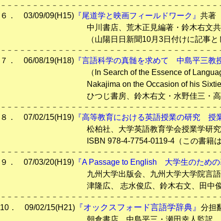
－－－－－－－－－－－－－－－－－－－－－－－－－－－－－－－－－－
６． 03/09/09(H15)
『尾道学と映画フィールドワーク』
共著
中川書店、荒木正見編著・鈴木右文共著、137頁、ISB
（山陽日日新聞10月3日付けに記事として
－－－－－－－－－－－－－－－－－－－－－－－－－－－－－－－－－－
７． 06/08/19(H18)
『言語科学の真髄を求めて 中島平三教
（In Search of the Essence of Language Science:
Nakajima on the Occasion of his Sixti
ひつじ書房、鈴木右文・水野佳三・高見健一編、 556頁
－－－－－－－－－－－－－－－－－－－－－－－－－－－－－－－－－－
８． 07/02/15(H19)
『高等教育における英語授業の研究 授
松柏社、大学英語教育学会授業学研究委員会編著
ISBN 978-4-7754-0119-4
（この書籍
－－－－－－－－－－－－－－－－－－－－－－－－－－－－－－－－－－
９． 07/03/20(H19)
『A Passage to English 大
九州大学出版会、九州大学大学院言語文化研究院
津隆広、 志水俊広、鈴木右文、田中俊也）編、全編に亘り執
－－－－－－－－－－－－－－－－－－－－－－－－－－－－－－－－－－
『オックスフォード言語学辞典』
10． 09/02/15(H21)
分担
朝倉書店、中島平三・瀬田幸人監訳、Ｒの項担当、ISBN