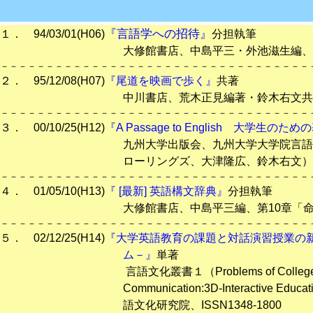
『言語学への招待』
１． 94/03/01(H06)
分担執筆
大修館書店、中島平三・外池滋生編、第9章「文の構造」（1
－－－－－－－－－－－－－－－－－－－－－－－－－－－－－－－－－－
２． 95/12/08(H07)
『尾道を映画で歩く』
共著
中川書店、荒木正見編著・鈴木右文共著、159頁、IS
－－－－－－－－－－－－－－－－－－－－－－－－－－－－－－－－－－
３． 00/10/25(H12)
『A Passage to English 大学生
九州大学出版会、九州大学大学院言語文化研究院
ローリングズ、
大津隆広、鈴木右文）編、
－－－－－－－－－－－－－－－－－－－－－－－－－－－－－－－－－－
４． 01/05/10(H13)
『 [最新] 英語構文辞典』
分担執筆
大修館書店、中島平三編、第10章「命令文」を分担執筆（1
－－－－－－－－－－－－－－－－－－－－－－－－－－－－－－－－－－
５． 02/12/25(H14)
『大学英語教育の課題と対話演習授業の
ム－』
単著
言語文化叢書１（Problems of College English Educa
Communication:
3D-Interactive Edu
語文化研究院、ISSN1348-1800