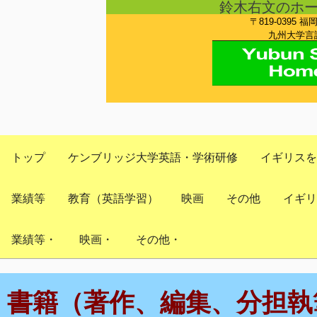
鈴木右文のホ
〒819-0395 福
九州大学言語
トップ
ケンブリッジ大学英語・学術研修
イギリスを
業績等
教育（英語学習）
映画
その他
イギリ
業績等・
映画・
その他・
書籍（著作、編集、分担執