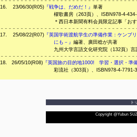
－－－－－－－－－－－－－－－－－－－－－－－－－－－－－－－－－－
16. 23/06/30(R05)
『戦争は、だめだ！』
単著
櫂歌書房（263頁）、ISBN978-4-434-32497
＊西日本新聞有料会員限定記事「おすすめ読書館」（
－－－－－－－－－－－－－－－－－－－－－－－－－－－－－－－－－－
17. 25/08/22(R07)
『英国学術渡航学生の準備作業：ケンブリ
にも－』
編著、廣田稔が共著
九州大学言語文化研究院（132頁）言語文化叢書25、
－－－－－－－－－－－－－－－－－－－－－－－－－－－－－－－－－－
18. 26/05/10(R08)
『英国旅の目的地1000! 学習・選択・準
彩流社（303頁）、ISBN978-4-7791-3114-
ト
Copyright @Yubun SUZUK